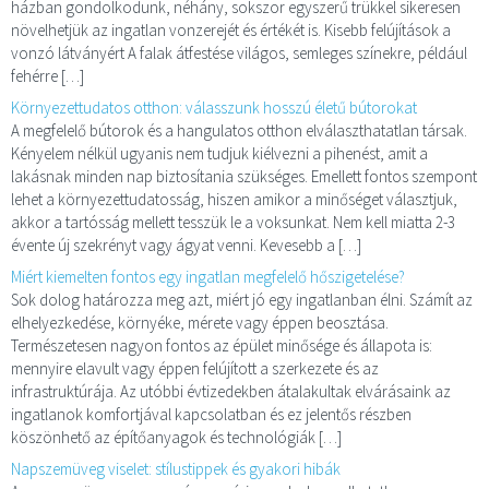
házban gondolkodunk, néhány, sokszor egyszerű trükkel sikeresen
növelhetjük az ingatlan vonzerejét és értékét is. Kisebb felújítások a
vonzó látványért A falak átfestése világos, semleges színekre, például
fehérre […]
Környezettudatos otthon: válasszunk hosszú életű bútorokat
A megfelelő bútorok és a hangulatos otthon elválaszthatatlan társak.
Kényelem nélkül ugyanis nem tudjuk kiélvezni a pihenést, amit a
lakásnak minden nap biztosítania szükséges. Emellett fontos szempont
lehet a környezettudatosság, hiszen amikor a minőséget választjuk,
akkor a tartósság mellett tesszük le a voksunkat. Nem kell miatta 2-3
évente új szekrényt vagy ágyat venni. Kevesebb a […]
Miért kiemelten fontos egy ingatlan megfelelő hőszigetelése?
Sok dolog határozza meg azt, miért jó egy ingatlanban élni. Számít az
elhelyezkedése, környéke, mérete vagy éppen beosztása.
Természetesen nagyon fontos az épület minősége és állapota is:
mennyire elavult vagy éppen felújított a szerkezete és az
infrastruktúrája. Az utóbbi évtizedekben átalakultak elvárásaink az
ingatlanok komfortjával kapcsolatban és ez jelentős részben
köszönhető az építőanyagok és technológiák […]
Napszemüveg viselet: stílustippek és gyakori hibák