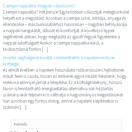
Csempe nappaliba: Hogyan válasszunk?
Csempe nappaliba? Hát persze! Egyre többen választják melegburkolat
helyett ezt a megoldást. Azonban a csempe színe, mintája, anyaga és
elrendezése – más burkolatokhoz hasonlóan – nagyban befolyásolja
a nappali hangulatát, stílusát és komfortját. A következő tippek
segíthetnek abban, hogy megtaláld az igazit! Vegyük figyelembe a
nappali adottságait! Amikor a csempe nappaliba kerül, a
kiválasztásnál fontos […]
Inverter segítségével tovább csökkenthetők a napelemrendszer
költségei
Az elmúlt években a napelem használata robbanásszerű fejlődésnek
indult. Nem is csoda, hiszen az emberek egyre inkább felismerik, hogy
mekkora előnnyel járhat a telepítése. Ez a költséghatékony, hosszú
távon is fenntartható energiaellátási alternatíva sok háztartás
számára akár teljesen ki is válthatja a hagyományos megoldásokat.
Van azonban egy fontos dolog, amivel a napelem kiépítésekor is
számolni […]