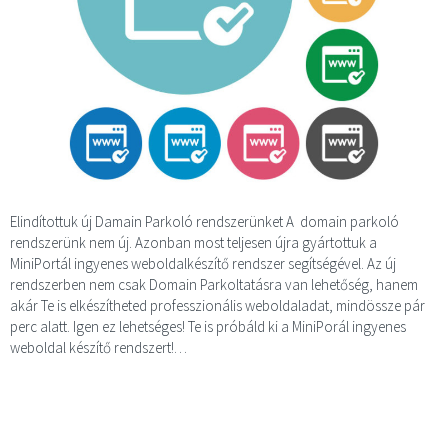
Elindítottuk új Damain Parkoló rendszerünket A domain parkoló
rendszerünk nem új. Azonban most teljesen újra gyártottuk a
MiniPortál ingyenes weboldalkészítő rendszer segítségével. Az új
rendszerben nem csak Domain Parkoltatásra van lehetőség, hanem
akár Te is elkészítheted professzionális weboldaladat, mindössze pár
perc alatt. Igen ez lehetséges! Te is próbáld ki a MiniPorál ingyenes
weboldal készítő rendszert!…