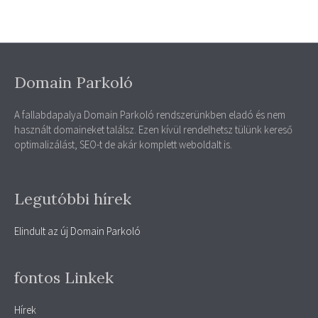
Domain Parkoló
A fallabdapalya Domain Parkoló rendszerünkben eladó és nem
használt domaineket találsz. Ezen kívül rendelhetsz tülünk kereső
optimalizálást, SEO-t de akár komplett weboldalt is.
Legutóbbi hírek
Elindult az új Domain Parkoló
fontos Linkek
Hírek