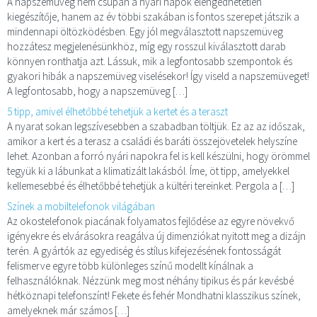
A napszemüveg nem csupán a nyári napok elengedhetetlen
kiegészítője, hanem az év többi szakában is fontos szerepet játszik a
mindennapi öltözködésben. Egy jól megválasztott napszemüveg
hozzátesz megjelenésünkhöz, míg egy rosszul kiválasztott darab
könnyen ronthatja azt. Lássuk, mik a legfontosabb szempontok és
gyakori hibák a napszemüveg viselésekor! Így viseld a napszemüveget!
A legfontosabb, hogy a napszemüveg […]
5 tipp, amivel élhetőbbé tehetjük a kertet és a teraszt
A nyarat sokan legszívesebben a szabadban töltjük. Ez az az időszak,
amikor a kert és a terasz a családi és baráti összejövetelek helyszíne
lehet. Azonban a forró nyári napokra fel is kell készülni, hogy örömmel
tegyük ki a lábunkat a klimatizált lakásból. Íme, öt tipp, amelyekkel
kellemesebbé és élhetőbbé tehetjük a kültéri tereinket. Pergola a […]
Színek a mobiltelefonok világában
Az okostelefonok piacának folyamatos fejlődése az egyre növekvő
igényekre és elvárásokra reagálva új dimenziókat nyitott meg a dizájn
terén. A gyártók az egyediség és stílus kifejezésének fontosságát
felismerve egyre több különleges színű modellt kínálnak a
felhasználóknak. Nézzünk meg most néhány tipikus és pár kevésbé
hétköznapi telefonszínt! Fekete és fehér Mondhatni klasszikus színek,
amelyeknek már számos […]