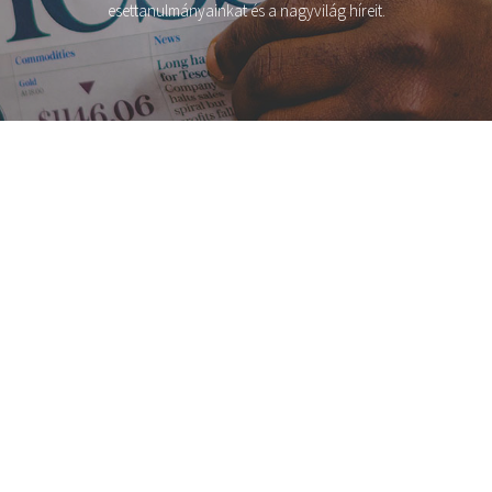
esettanulmányainkat és a nagyvilág híreit.