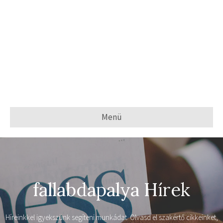
Menü
fallabdapalya Hírek
Híreinkkel igyekszünk segíteni munkádat. Olvasd el szakértő cikkeinket,