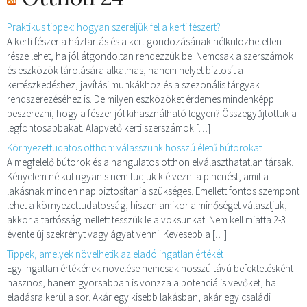
Praktikus tippek: hogyan szereljük fel a kerti fészert?
A kerti fészer a háztartás és a kert gondozásának nélkülözhetetlen
része lehet, ha jól átgondoltan rendezzük be. Nemcsak a szerszámok
és eszközök tárolására alkalmas, hanem helyet biztosít a
kertészkedéshez, javítási munkákhoz és a szezonális tárgyak
rendszerezéséhez is. De milyen eszközöket érdemes mindenképp
beszerezni, hogy a fészer jól kihasználható legyen? Összegyűjtöttük a
legfontosabbakat. Alapvető kerti szerszámok […]
Környezettudatos otthon: válasszunk hosszú életű bútorokat
A megfelelő bútorok és a hangulatos otthon elválaszthatatlan társak.
Kényelem nélkül ugyanis nem tudjuk kiélvezni a pihenést, amit a
lakásnak minden nap biztosítania szükséges. Emellett fontos szempont
lehet a környezettudatosság, hiszen amikor a minőséget választjuk,
akkor a tartósság mellett tesszük le a voksunkat. Nem kell miatta 2-3
évente új szekrényt vagy ágyat venni. Kevesebb a […]
Tippek, amelyek növelhetik az eladó ingatlan értékét
Egy ingatlan értékének növelése nemcsak hosszú távú befektetésként
hasznos, hanem gyorsabban is vonzza a potenciális vevőket, ha
eladásra kerül a sor. Akár egy kisebb lakásban, akár egy családi