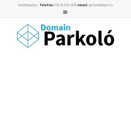
fallabdapalya -
Telefon:
+36 30 550 1935
email:
parkolo@byte.hu
Email